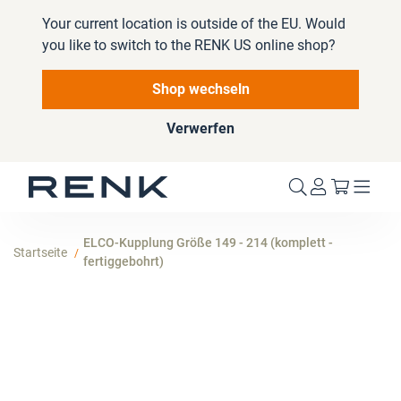
Your current location is outside of the EU. Would
you like to switch to the RENK US online shop?
Shop wechseln
Verwerfen
Mein W
ELCO-Kupplung Größe 149 - 214 (komplett -
Startseite
fertiggebohrt)
Zum
Ende
der
Bildergalerie