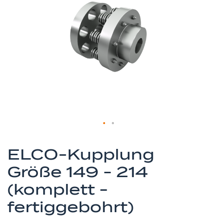
springen
Zum
Anfang
ELCO-Kupplung
der
Größe 149 - 214
Bildergalerie
springen
(komplett -
fertiggebohrt)