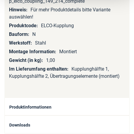
Informationen
p_elco_coupling_149_214_complete
Für mehr Produktdetails bitte Variante
auswählen!
ELCO-Kupplung
N
Stahl
Montiert
1,00
Kupplunghälfte 1,
Kupplungshälfte 2, Übertragungselemente (montiert)
Produktinformationen
Downloads