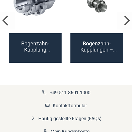
Bogenzahn-
Bogenzahn-
Kupplung
Kupplungen –
Basisbaureihe
Turbobaureihen
SBk
Ersatzteile
(konfigurierbar)
(konfigurierbar)
+49 511 8601-1000
Kontaktformular
Häufig gestellte Fragen (FAQs)
Mein Kundenkonto