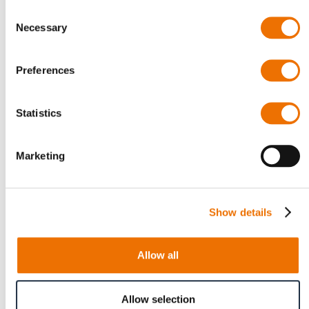
Consent
Necessary
Selection
Preferences
Statistics
Kupplungen und Ersatzteile
Marketing
Ersatzteile für die ELCO-, Bogenzahn-, HYGUARD,-
und Bogenzahn-Turbo-Baureihen. Für die ELCO-
Kupplungen werden Hülsen sowie
Show details
Übertragungselemente angeboten. Für die
Bogenzahn-Kupplungen Kupplungsteile und
Verschleißteile, eine Servicebox für die HYGUARD-
Allow all
Kupplung sowie Verschleißteile für die
Bogenzahn-Turbobaureihen.
Allow selection