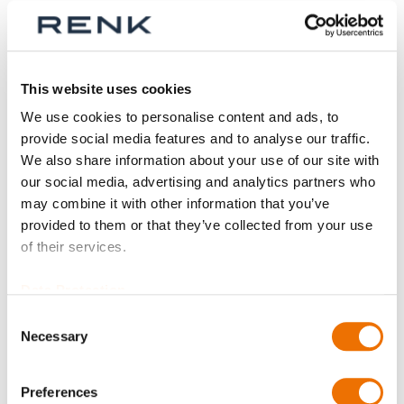
Werktagen
p_kupplung-SBk
Baureihe
This website uses cookies
We use cookies to personalise content and ads, to
provide social media features and to analyse our traffic.
Größe
We also share information about your use of our site with
our social media, advertising and analytics partners who
may combine it with other information that you’ve
provided to them or that they’ve collected from your use
Teil
of their services.
Data Protection
Consent
Anzahl
Necessary
Selection
Produkt anfragen
Preferences