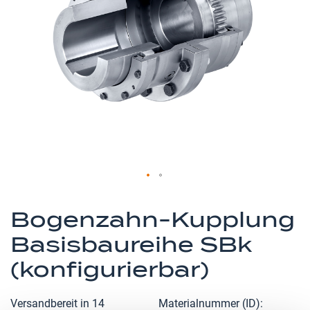
springen
Zum
Anfang
Bogenzahn-Kupplung
der
Basisbaureihe SBk
Bildergalerie
springen
(konfigurierbar)
Versandbereit in 14
Materialnummer (ID)