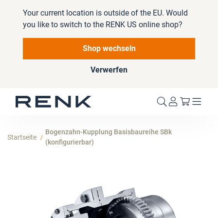
Your current location is outside of the EU. Would
you like to switch to the RENK US online shop?
Shop wechseln
Verwerfen
Mein W
Bogenzahn-Kupplung Basisbaureihe SBk
Startseite
(konfigurierbar)
Zum
Ende
der
Bildergalerie