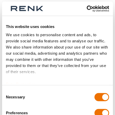
Unterbrecherrohr L39
Unterbrecherrohr L63
This website uses cookies
We use cookies to personalise content and ads, to
provide social media features and to analyse our traffic.
We also share information about your use of our site with
our social media, advertising and analytics partners who
may combine it with other information that you’ve
provided to them or that they’ve collected from your use
of their services.
Data Protection
Consent
Necessary
Selection
Unterbrecherrohr mit
Unterbrecherrohr mit
verlängertem Kopf
verlängertem Kopf
L28vK
L39vK
Preferences