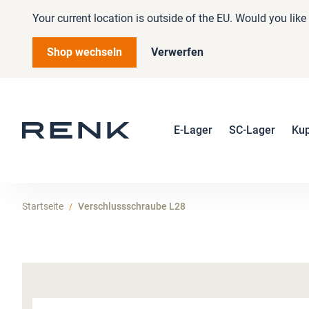
Your current location is outside of the EU. Would you lik
Shop wechseln
Verwerfen
E-Lager
SC-Lager
Ku
Startseite
Verschlussschraube L28
Zum
Ende
der