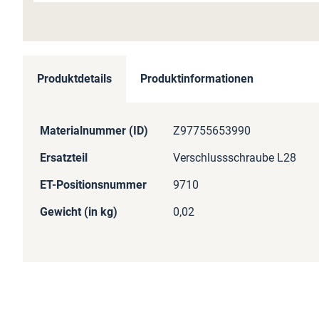
Zum
Anfang
Produktdetails
Produktinformationen
der
Bildergalerie
springen
Mehr
Materialnummer (ID)
Z97755653990
Informationen
Ersatzteil
Verschlussschraube L28
ET-Positionsnummer
9710
Gewicht (in kg)
0,02