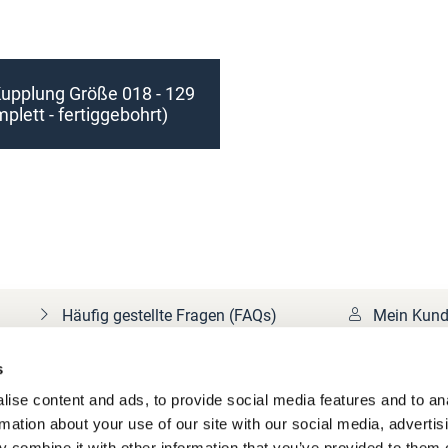
upplung Größe 018 - 129
plett - fertiggebohrt)
Häufig gestellte Fragen (FAQs)
Mein Kund
s
ise content and ads, to provide social media features and to an
rmation about your use of our site with our social media, advertis
 combine it with other information that you’ve provided to them o