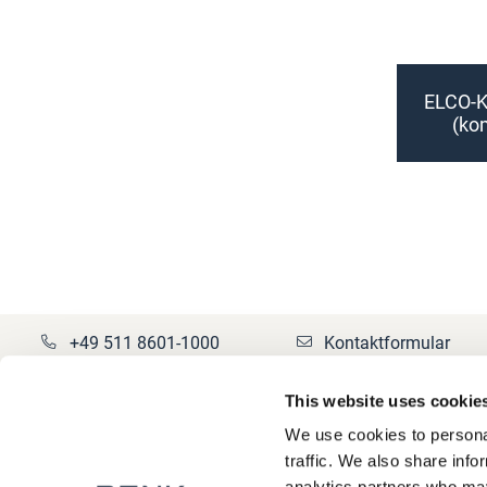
ELCO-K
(kom
+49 511 8601-1000
Kontaktformular
This website uses cookie
We use cookies to personal
Über RENK
Datenschutz
traffic. We also share info
analytics partners who may