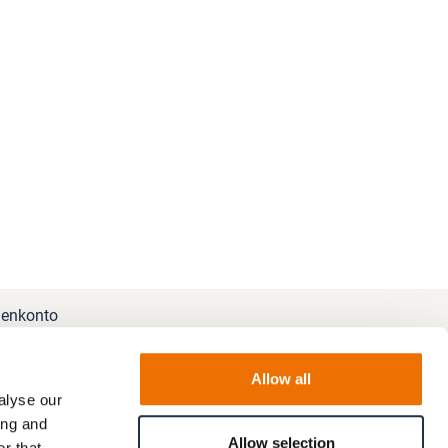
enkonto
Allow all
alyse our
ing and
Allow selection
r that