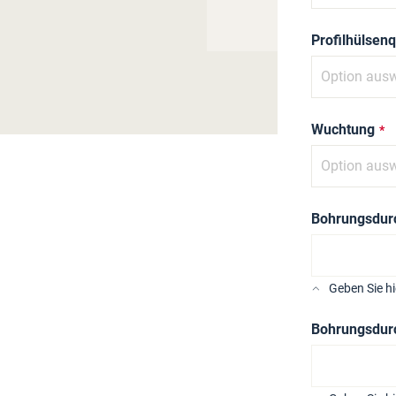
Profilhülsenq
Wuchtung
Bohrungsdurc
Geben Sie h
Bohrungsdurc