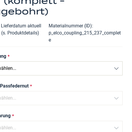
 (komplett -
ggebohrt)
 Lieferdatum aktuell
Materialnummer (ID)
 (s. Produktdetails)
p_elco_coupling_215_237_complet
e
ung
 Passfedernut
hrung