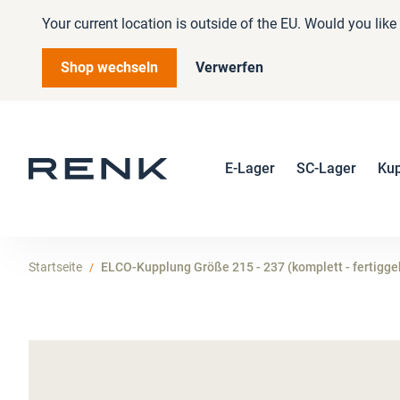
Your current location is outside of the EU. Would you lik
Shop wechseln
Verwerfen
E-Lager
SC-Lager
Ku
Startseite
ELCO-Kupplung Größe 215 - 237 (komplett - fertigge
Zum
Ende
der