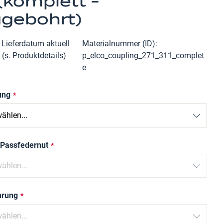
 (komplett -
ggebohrt)
 Lieferdatum aktuell
Materialnummer (ID)
 (s. Produktdetails)
p_elco_coupling_271_311_complet
e
ung
 Passfedernut
hrung