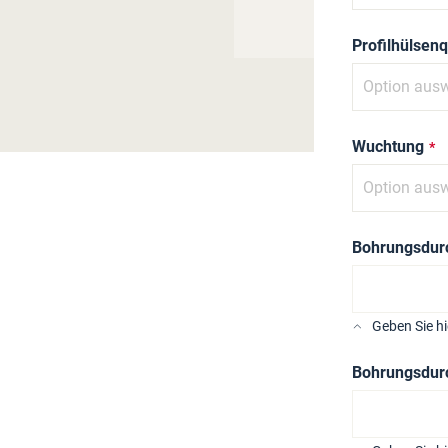
Profilhülsenq
Wuchtung
Bohrungsdurc
Geben Sie h
Bohrungsdurc