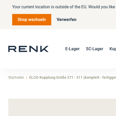
Your current location is outside of the EU. Would you lik
Shop wechseln
Verwerfen
E-Lager
SC-Lager
Ku
Startseite
ELCO-Kupplung Größe 271 - 311 (komplett - fertigge
Zum
Ende
der