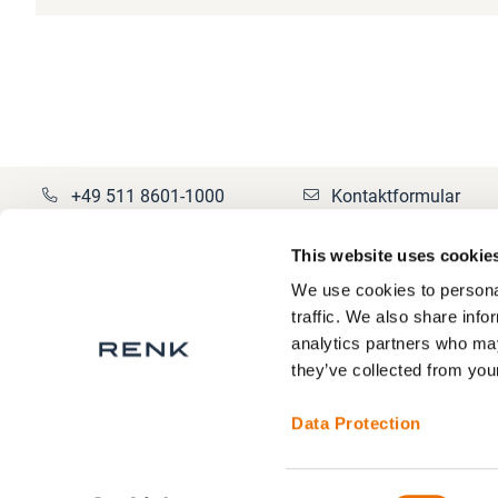
+49 511 8601-1000
Kontaktformular
This website uses cookie
We use cookies to personal
Über RENK
Datenschutz
traffic. We also share info
analytics partners who may
RENK Servicebereiche
Impressum
they’ve collected from your
AGB
Kontakt
Data Protection
Cookie Einstellunge