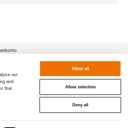
enkonto
Allow all
alyse our
ing and
Allow selection
r that
Deny all