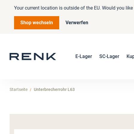
Your current location is outside of the EU. Would you lik
Shop wechseln
Verwerfen
E-Lager
SC-Lager
Ku
Startseite
Unterbrecherrohr L63
Zum
Ende
der