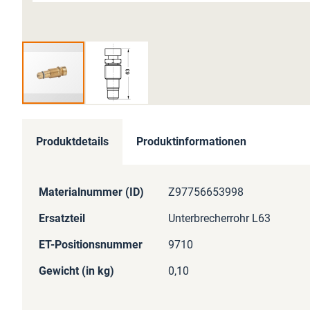
Zum
Anfang
Produktdetails
Produktinformationen
der
Bildergalerie
springen
Mehr
Materialnummer (ID)
Z97756653998
Informationen
Ersatzteil
Unterbrecherrohr L63
ET-Positionsnummer
9710
Gewicht (in kg)
0,10