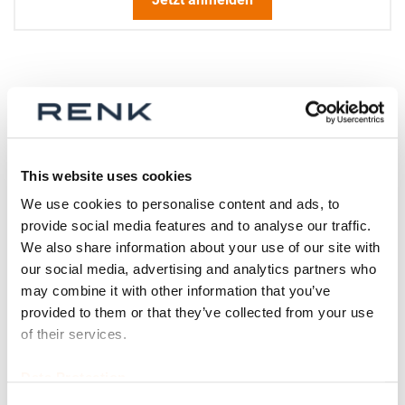
Produktdetails
Mehr
p_profilhuelse
This website uses cookies
Informationen
Für mehr Produktdetails bitte Variante
We use cookies to personalise content and ads, to
auswählen!
provide social media features and to analyse our traffic.
40169991
We also share information about your use of our site with
Profilhülse
our social media, advertising and analytics partners who
may combine it with other information that you’ve
20-8 U
provided to them or that they’ve collected from your use
(200734139), 25-10 (200734140), 32-13 U
of their services.
(200734141), 40-16 U (200734142),
50-20 U (200734143), 63-25 U (200734144), 80-33 U
Data Protection
(200734187), 100-40 U (200734188),
125-50 U (200734189), 160-63 U (200734190), 200-80