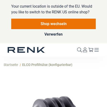
Your current location is outside of the EU. Would
you like to switch to the RENK US online shop?
Shop wechseln
Verwerfen
Mein W
Startseite
ELCO Profilhülse (konfigurierbar)
Zum
Ende
der
Bildergalerie
springen