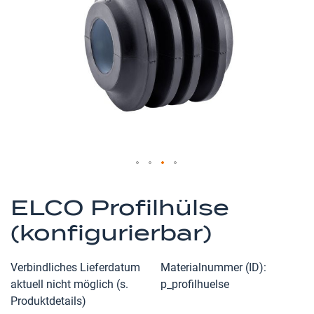
Zum
Anfang
ELCO Profilhülse
der
(konfigurierbar)
Bildergalerie
springen
Verbindliches Lieferdatum
Materialnummer (ID)
aktuell nicht möglich (s.
p_profilhuelse
Produktdetails)