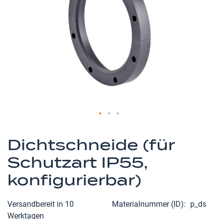
Zum
Anfang
Dichtschneide (für
der
Schutzart IP55,
Bildergalerie
springen
konfigurierbar)
Versandbereit in 10
Materialnummer (ID)
p_ds
Werktagen