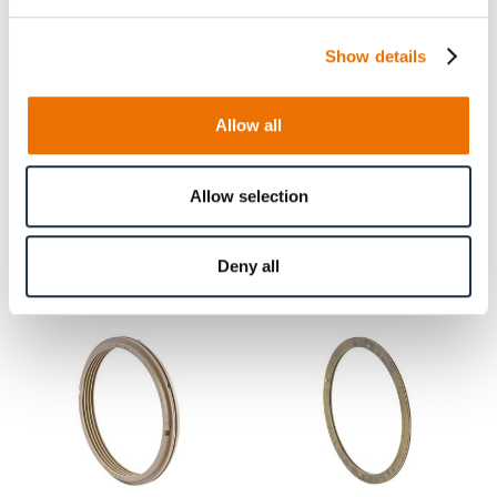
Ø 250 (200140458), Ø 280 (200140355), Ø 300
(200350981), Ø 315 (200140609), Ø 355 (200248679)
Show details
Allow all
Produktinformationen
Allow selection
Verwandte Artikel
Deny all