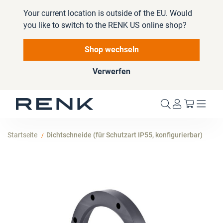
Your current location is outside of the EU. Would
you like to switch to the RENK US online shop?
Shop wechseln
Verwerfen
Mein W
Startseite
Dichtschneide (für Schutzart IP55, konfigurierbar)
Zum
Ende
der
Bildergalerie
springen