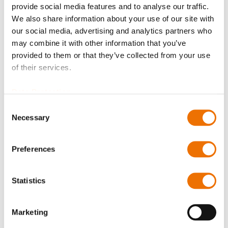
Jetzt anmelden
provide social media features and to analyse our traffic.
We also share information about your use of our site with
our social media, advertising and analytics partners who
may combine it with other information that you’ve
provided to them or that they’ve collected from your use
of their services.
Produktdetails
Data Protection
Mehr
p_ds
Consent
Informationen
Für mehr Produktdetails bitte Variante
Necessary
Selection
auswählen!
Polyamid
Preferences
Dichtschneide
Ø 80 (200248040), Ø 90
Statistics
(200345600), Ø 100 (200140441), Ø 110 (200248655),
Ø 125 (200248590),
Ø 140 (200140489), Ø160 (200140537), Ø 180
Marketing
(200248662), Ø 200 (200140331), Ø 225 (200140348),