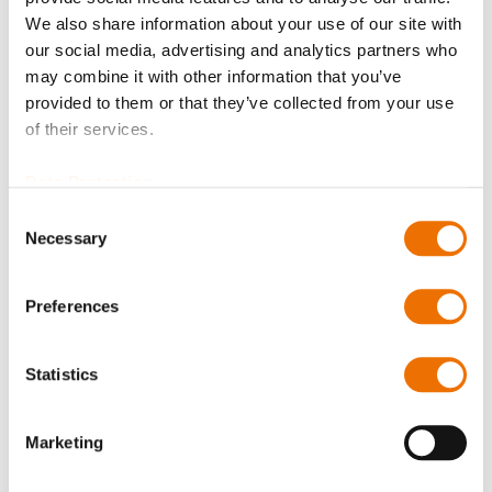
Jetzt anmelden
We also share information about your use of our site with
our social media, advertising and analytics partners who
may combine it with other information that you’ve
provided to them or that they’ve collected from your use
of their services.
Produktdetails
Data Protection
Consent
Mehr
p_ssd
Necessary
Selection
Informationen
Für mehr Produktdetails bitte Variante
auswählen!
Preferences
RENKplastic therm P70
Ø 80 (200836218), Ø 90
(200836261), Ø 100 (200836054), Ø 110 (200836257),
Statistics
Ø 125 (200836269),
Ø 140 (200836273), Ø160 (200836275), Ø 180
Marketing
(200836262), Ø 200 (200836274), Ø 225 (200836260),
Ø 250 (200836277), Ø 280 (200836265), Ø 300