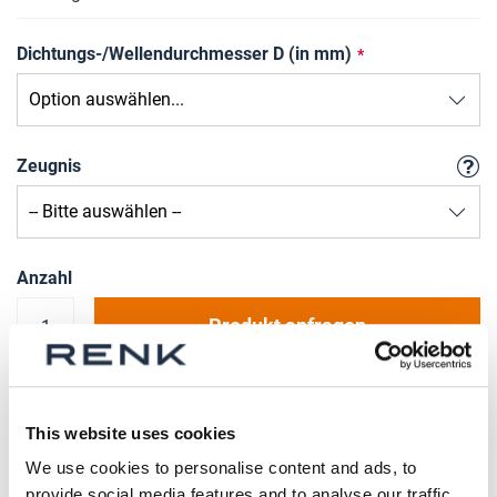
Dichtungs-/Wellendurchmesser D (in mm)
Zeugnis
Anzahl
Produkt anfragen
Bitte beachten Sie, dass weitere Informationen, Preise
This website uses cookies
und die Möglichkeit zum Kauf nur angemeldeten
Benutzern zugänglich sind.
We use cookies to personalise content and ads, to
provide social media features and to analyse our traffic.