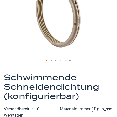
Zum
Anfang
Schwimmende
der
Schneidendichtung
Bildergalerie
springen
(konfigurierbar)
Versandbereit in 10
Materialnummer (ID)
p_ssd
Werktagen