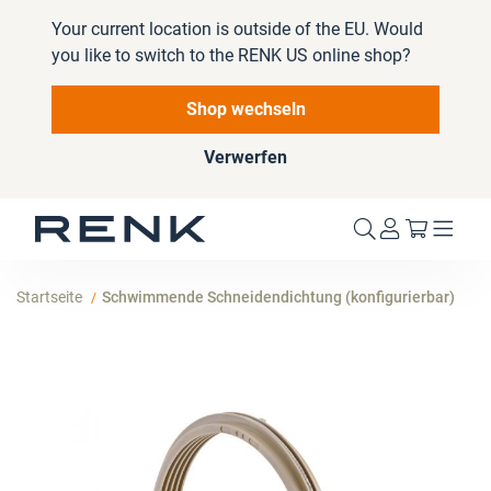
Your current location is outside of the EU. Would
you like to switch to the RENK US online shop?
Shop wechseln
Verwerfen
Mein W
Startseite
Schwimmende Schneidendichtung (konfigurierbar)
Zum
Ende
der
Bildergalerie
springen