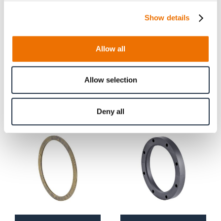
(200836278), Ø 315 (200836271), Ø 355 (200350028)
Show details
Allow all
Produktinformationen
Allow selection
Verwandte Artikel
Deny all