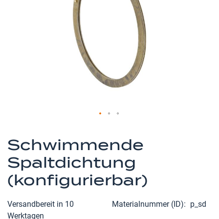
Zum
Anfang
Schwimmende
der
Spaltdichtung
Bildergalerie
springen
(konfigurierbar)
Versandbereit in 10
Materialnummer (ID)
p_sd
Werktagen