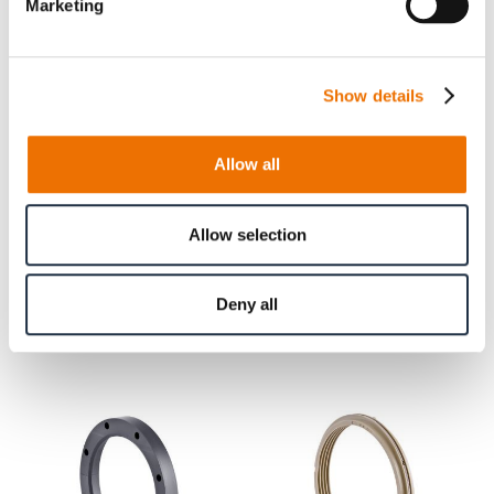
Marketing
(200730900), Ø 200 (200731193), Ø 225 (200730708),
Ø 250 (200732590), Ø 280 (200730709), Ø 300
(200730631), Ø 315 (200733973), Ø 335 (200733977
),
Show details
Ø 355 (200733978), Ø 375 (200742143)
Allow all
Produktinformationen
Allow selection
Deny all
Verwandte Artikel