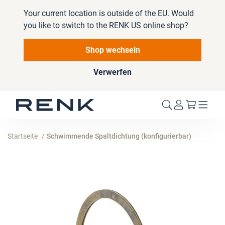
Your current location is outside of the EU. Would
you like to switch to the RENK US online shop?
Shop wechseln
Verwerfen
Mein W
Startseite
Schwimmende Spaltdichtung (konfigurierbar)
Zum
Ende
der
Bildergalerie
springen