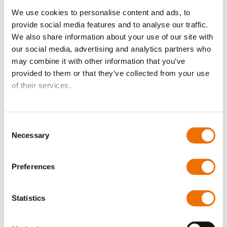
Jetzt anmelden
We use cookies to personalise content and ads, to
provide social media features and to analyse our traffic.
We also share information about your use of our site with
our social media, advertising and analytics partners who
may combine it with other information that you’ve
provided to them or that they’ve collected from your use
Produktdetails
of their services.
Mehr
p_sd
Data Protection
Informationen
Für mehr Produktdetails bitte Variante
Consent
auswählen!
Necessary
Selection
RENKplastic therm P50
Schwimmende
Preferences
Spaltdichtung, Zugfeder
Ø 80 (200745386), Ø 90
(200741461), Ø 100 (200730873), Ø 110 (200731623),
Statistics
Ø 125 (200731041),
Ø 140 (200732642), Ø160 (200731584), Ø 180