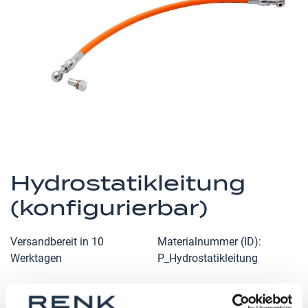
Zum
Anfang
Hydrostatikleitung
der
(konfigurierbar)
Bildergalerie
springen
Versandbereit in 10
Materialnummer (ID)
Werktagen
P_Hydrostatikleitung
Lagertyp