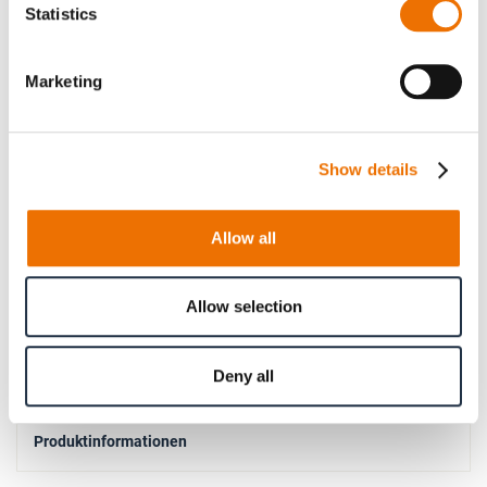
Statistics
Mehr
P_Hydrostatikleitung
Informationen
Für mehr Produktdetails bitte Variante
Marketing
auswählen!
P_Hydrostatikleitung
Show details
37AL-03 E18 (200822960), 37AL-03 E22 (200822961),
37AL-03 E28 (200822957),
37AL-03 E28N (200822962), 37AL-03 E35
Allow all
(200822956), 37AL-03 E45 (200823392)
Hydrostatikleitung
Allow selection
(komplett)
Deny all
Produktinformationen