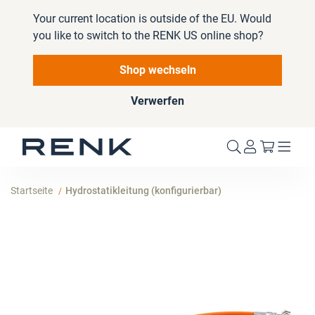
Your current location is outside of the EU. Would
you like to switch to the RENK US online shop?
Shop wechseln
Verwerfen
Mein W
Startseite
Hydrostatikleitung (konfigurierbar)
Zum
Ende
der
Bildergalerie
springen