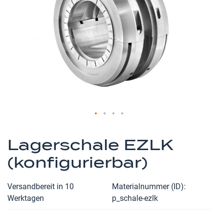
Zum
Anfang
Lagerschale EZLK
der
(konfigurierbar)
Bildergalerie
springen
Versandbereit in 10
Materialnummer (ID)
Werktagen
p_schale-ezlk