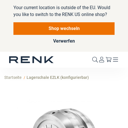
Your current location is outside of the EU. Would
you like to switch to the RENK US online shop?
Shop wechseln
Verwerfen
Mein W
Startseite
Lagerschale EZLK (konfigurierbar)
Zum
Ende
der
Bildergalerie
springen