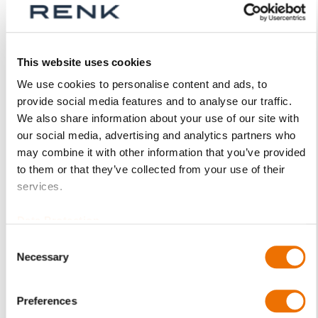
Produktdetails
This website uses cookies
Mehr
p_schale-ezlk
We use cookies to personalise content and ads, to
Informationen
provide social media features and to analyse our traffic.
Für mehr Produktdetails bitte Variante
We also share information about your use of our site with
auswählen!
our social media, advertising and analytics partners who
EZLK
may combine it with other information that you’ve provided
LK - kreiszylindrische Bohrung
to them or that they’ve collected from your use of their
mit Keilflächen für beide Drehrichtungen
services.
C10 / C15
(1.0301 / 1.0401)
Data Protection
RENKmetal therm 89
Consent
(Weißmetall)
Necessary
Selection
Ober-/Unterschale
(montiert)
Preferences
EZLK 9-80