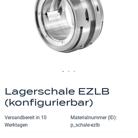
Zum
Anfang
Lagerschale EZLB
der
(konfigurierbar)
Bildergalerie
springen
Versandbereit in 10
Materialnummer (ID)
Werktagen
p_schale-ezlb