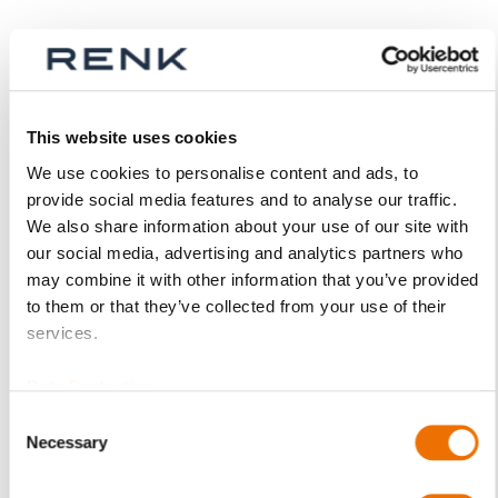
Produktdetails
Mehr
p_schale-ezlb
This website uses cookies
Informationen
Für mehr Produktdetails bitte Variante
We use cookies to personalise content and ads, to
auswählen!
provide social media features and to analyse our traffic.
EZLB
We also share information about your use of our site with
our social media, advertising and analytics partners who
LB - kreiszylindrische Bohrung
may combine it with other information that you’ve provided
mit Bundanlaufflächen
to them or that they’ve collected from your use of their
C10 / C15
services.
(1.0301 / 1.0401)
RENKmetal therm 89
Data Protection
(Weißmetall)
Consent
Ober-/Unterschale
Necessary
Selection
(montiert)
EZLB 9-80