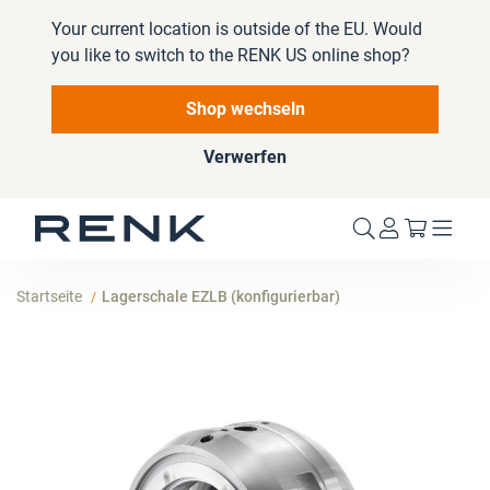
Your current location is outside of the EU. Would
you like to switch to the RENK US online shop?
Shop wechseln
Verwerfen
Mein W
Startseite
Lagerschale EZLB (konfigurierbar)
Zum
Ende
der
Bildergalerie
springen