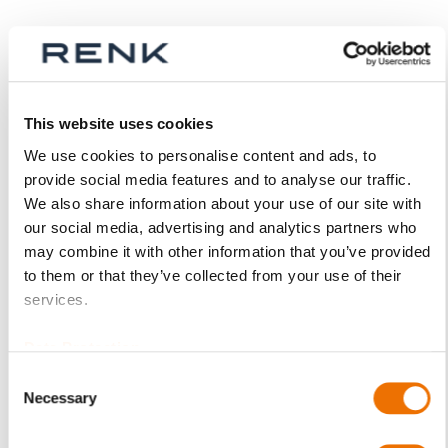
Produktdetails
Mehr
p_schale-ezlq
This website uses cookies
Informationen
Für mehr Produktdetails bitte Variante
We use cookies to personalise content and ads, to
auswählen!
provide social media features and to analyse our traffic.
EZLQ
We also share information about your use of our site with
our social media, advertising and analytics partners who
LQ - kreiszylindrische Bohrung
may combine it with other information that you’ve provided
ohne Axialteil
to them or that they’ve collected from your use of their
C10 / C15
services.
(1.0301 / 1.0401)
RENKmetal therm 89
Data Protection
(Weißmetall)
Consent
Ober-/Unterschale
Necessary
Selection
(montiert)
EZLQ 9-80