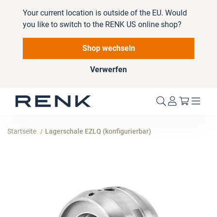
Your current location is outside of the EU. Would
you like to switch to the RENK US online shop?
Shop wechseln
Verwerfen
Mein W
Startseite
Lagerschale EZLQ (konfigurierbar)
Zum
Ende
der
Bildergalerie
springen