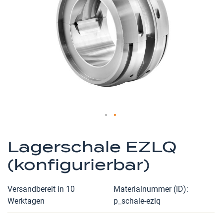
Zum
Anfang
Lagerschale EZLQ
der
(konfigurierbar)
Bildergalerie
springen
Versandbereit in 10
Materialnummer (ID)
Werktagen
p_schale-ezlq