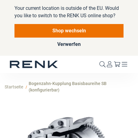
Your current location is outside of the EU. Would
you like to switch to the RENK US online shop?
Shop wechseln
Verwerfen
Mein W
Bogenzahn-Kupplung Basisbaureihe SB
Startseite
(konfigurierbar)
Zum
Ende
der
Bildergalerie