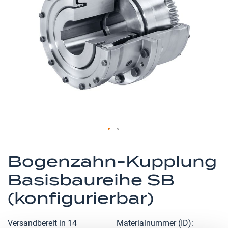
springen
Zum
Anfang
Bogenzahn-Kupplung
der
Basisbaureihe SB
Bildergalerie
springen
(konfigurierbar)
Versandbereit in 14
Materialnummer (ID)