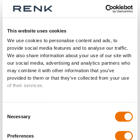
Werktagen
p_kupplung-sb
Baureihe
This website uses cookies
We use cookies to personalise content and ads, to
provide social media features and to analyse our traffic.
Größe
We also share information about your use of our site with
our social media, advertising and analytics partners who
may combine it with other information that you’ve
provided to them or that they’ve collected from your use
Teil
of their services.
Data Protection
Consent
Anzahl
Necessary
Selection
Produkt anfragen
Preferences