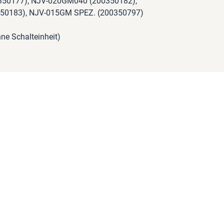
50177), NJV-020GM040 (200350182),
0183), NJV-015GM SPEZ. (200350797)
e Schalteinheit)