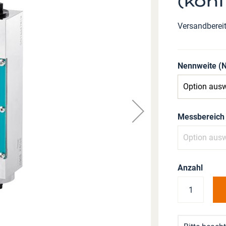
(konf
Versandberei
Nennweite (
Messbereich 
Anzahl