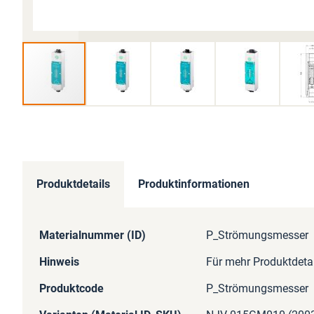
Zum
Anfang
der
Bildergalerie
springen
Produktdetails
Produktinformationen
Mehr
Materialnummer (ID)
P_Strömungsmesser
Informationen
Hinweis
Für mehr Produktdetai
Produktcode
P_Strömungsmesser