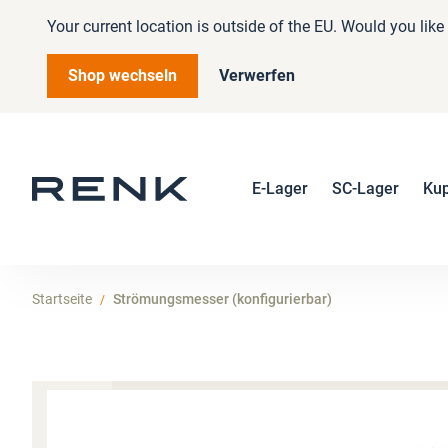
Your current location is outside of the EU. Would you lik
Shop wechseln
Verwerfen
E-Lager
SC-Lager
Ku
Startseite
Strömungsmesser (konfigurierbar)
Zum
Ende
der