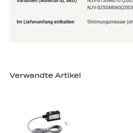
Varianten (Material ID, SKU)
NJV-015GM010 (2003
NJV-025GM060(20035
Im Lieferumfang enthalten
Strömungsmesser (ohn
Verwandte Artikel