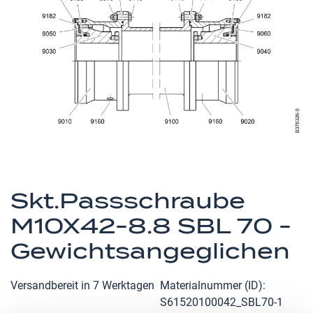
springen
Zum
Anfang
Skt.Passschraube
der
M10X42-8.8 SBL 70 -
Bildergalerie
springen
Gewichtsangeglichen
Versandbereit in 7 Werktagen
Materialnummer (ID)
S61520100042_SBL70-1