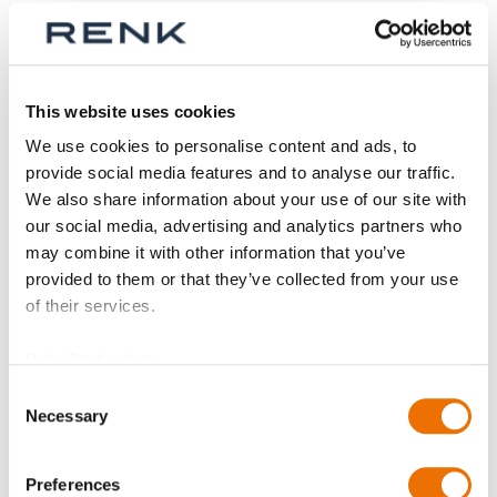
Anzahl
Produkt anfragen
This website uses cookies
We use cookies to personalise content and ads, to
Skt.Passschraube M10X42-8.8 SBL 70 -
provide social media features and to analyse our traffic.
Gewichtsangeglichen ist verfügbar zum Kauf in Stufen von
We also share information about your use of our site with
20
our social media, advertising and analytics partners who
may combine it with other information that you’ve
Bitte beachten Sie, dass weitere Informationen, Preise
provided to them or that they’ve collected from your use
und die Möglichkeit zum Kauf nur angemeldeten
of their services.
Benutzern zugänglich sind.
Jetzt anmelden
Data Protection
Consent
Necessary
Selection
Preferences