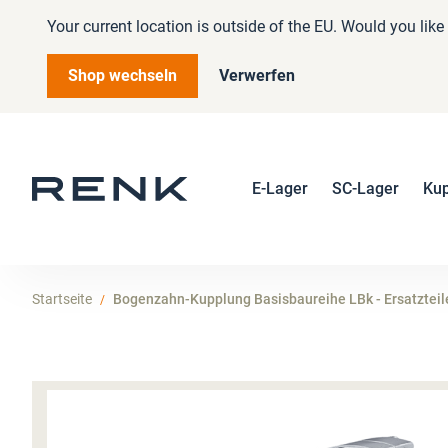
Your current location is outside of the EU. Would you lik
Shop wechseln
Verwerfen
E-Lager
SC-Lager
Ku
Startseite
Bogenzahn-Kupplung Basisbaureihe LBk - Ersatzteil
Zum
Ende
der