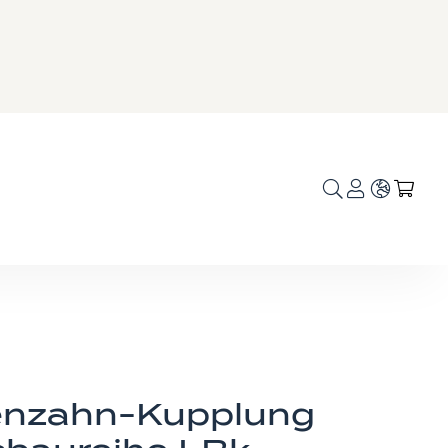
Sprache
Mei
nzahn-Kupplung