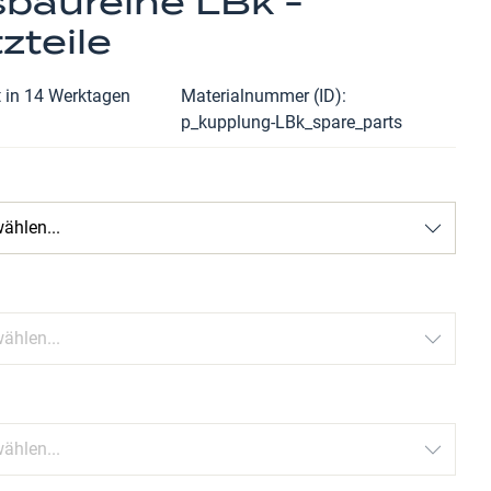
sbaureihe LBk -
zteile
t in 14 Werktagen
Materialnummer (ID)
p_kupplung-LBk_spare_parts