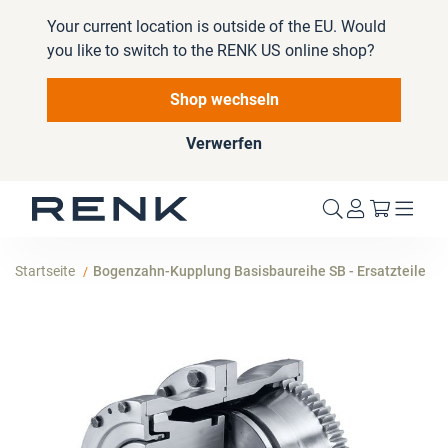
Your current location is outside of the EU. Would
you like to switch to the RENK US online shop?
Shop wechseln
Verwerfen
Mein W
Startseite
Bogenzahn-Kupplung Basisbaureihe SB - Ersatzteile
Zum
Ende
der
Bildergalerie
springen