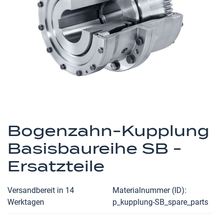
Zum
Anfang
Bogenzahn-Kupplung
der
Basisbaureihe SB -
Bildergalerie
springen
Ersatzteile
Versandbereit in 14
Materialnummer (ID)
Werktagen
p_kupplung-SB_spare_parts