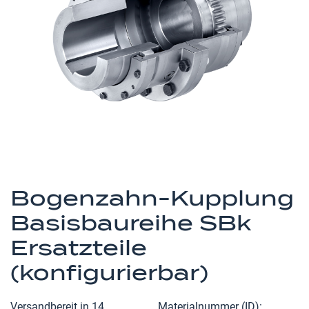
springen
Zum
Anfang
Bogenzahn-Kupplung
der
Basisbaureihe SBk
Bildergalerie
springen
Ersatzteile
(konfigurierbar)
Versandbereit in 14
Materialnummer (ID)