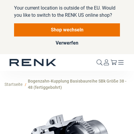
Your current location is outside of the EU. Would
you like to switch to the RENK US online shop?
Shop wechseln
Verwerfen
Mein W
Bogenzahn-Kupplung Basisbaureihe SBk Größe 38 -
Startseite
48 (fertiggebohrt)
Zum
Ende
der
Bildergalerie