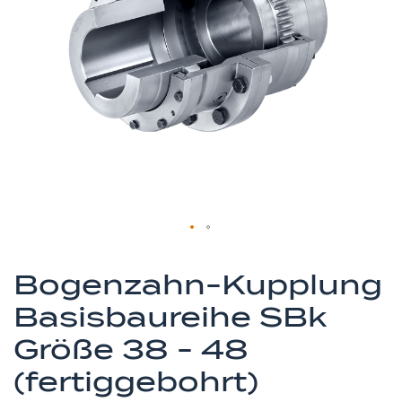
springen
Zum
Anfang
Bogenzahn-Kupplung
der
Basisbaureihe SBk
Bildergalerie
springen
Größe 38 - 48
(fertiggebohrt)