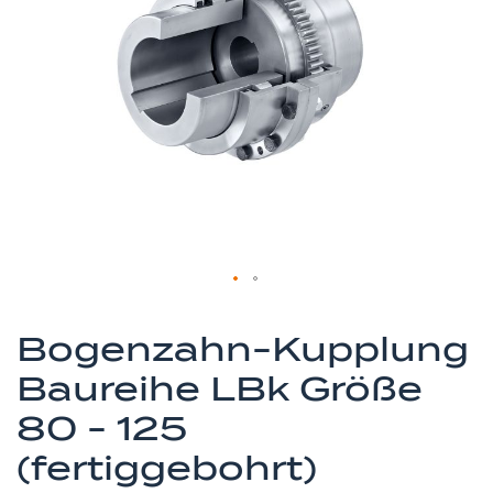
springen
Zum
Anfang
Bogenzahn-Kupplung
der
Baureihe LBk Größe
Bildergalerie
springen
80 - 125
(fertiggebohrt)