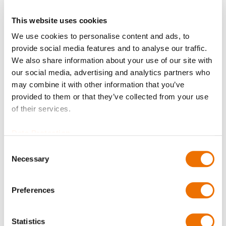
This website uses cookies
We use cookies to personalise content and ads, to
Wuchtgüte
provide social media features and to analyse our traffic.
We also share information about your use of our site with
our social media, advertising and analytics partners who
may combine it with other information that you’ve
Zeugnisse?
provided to them or that they’ve collected from your use
of their services.
Data Protection
Bohrungsdurchmesser Nabe A (in mm)
Consent
Necessary
Selection
Geben Sie hier eine Zahl mit höchstens zwei Nachkommastellen
Preferences
an.
Bohrungsdurchmesser Nabe B (in mm)
Statistics