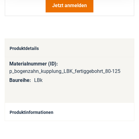
Jetzt anmelden
Produktdetails
Mehr
Informationen
p_bogenzahn_kupplung_LBK_fertiggebohrt_80-125
LBk
Produktinformationen