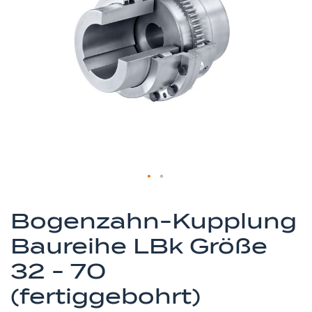
springen
Zum
Anfang
Bogenzahn-Kupplung
der
Baureihe LBk Größe
Bildergalerie
springen
32 - 70
(fertiggebohrt)