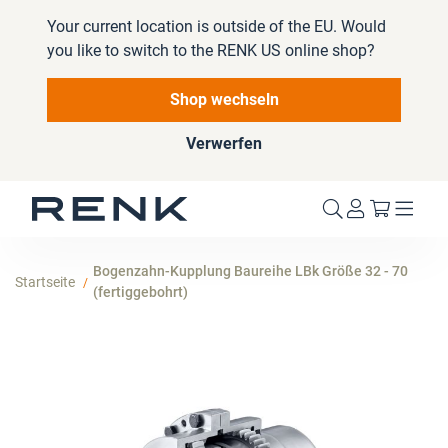
Your current location is outside of the EU. Would
you like to switch to the RENK US online shop?
Shop wechseln
Verwerfen
Mein W
Bogenzahn-Kupplung Baureihe LBk Größe 32 - 70
Startseite
(fertiggebohrt)
Zum
Ende
der
Bildergalerie