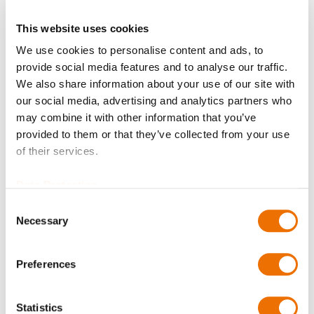
This website uses cookies
We use cookies to personalise content and ads, to
Wuchtgüte
provide social media features and to analyse our traffic.
We also share information about your use of our site with
our social media, advertising and analytics partners who
may combine it with other information that you’ve
Zeugnisse?
provided to them or that they’ve collected from your use
of their services.
Data Protection
Bohrungsdurchmesser Nabe A (in mm)
Consent
Necessary
Selection
Geben Sie hier eine Zahl mit höchstens zwei Nachkommastellen
Preferences
an.
Bohrungsdurchmesser Nabe B (in mm)
Statistics