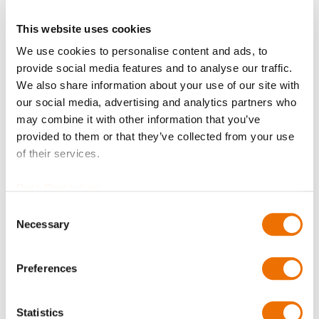
This website uses cookies
We use cookies to personalise content and ads, to
Wuchtgüte
provide social media features and to analyse our traffic.
We also share information about your use of our site with
our social media, advertising and analytics partners who
may combine it with other information that you’ve
Zeugnisse?
provided to them or that they’ve collected from your use
of their services.
Data Protection
Bohrungsdurchmesser Nabe A (in mm)
Consent
Necessary
Selection
Geben Sie hier eine Zahl mit höchstens zwei Nachkommastellen
Preferences
an.
Bohrungsdurchmesser Nabe B (in mm)
Statistics