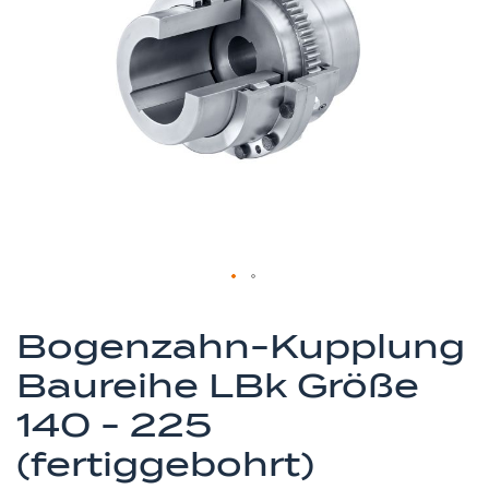
springen
Zum
Anfang
Bogenzahn-Kupplung
der
Baureihe LBk Größe
Bildergalerie
springen
140 - 225
(fertiggebohrt)