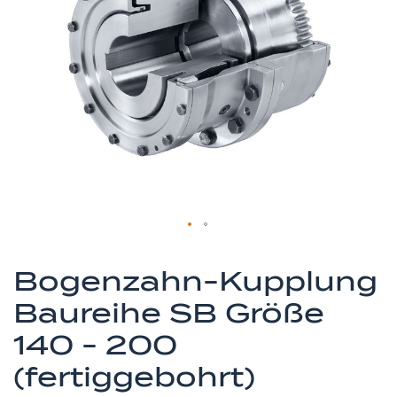
springen
Zum
Anfang
Bogenzahn-Kupplung
der
Baureihe SB Größe
Bildergalerie
springen
140 - 200
(fertiggebohrt)