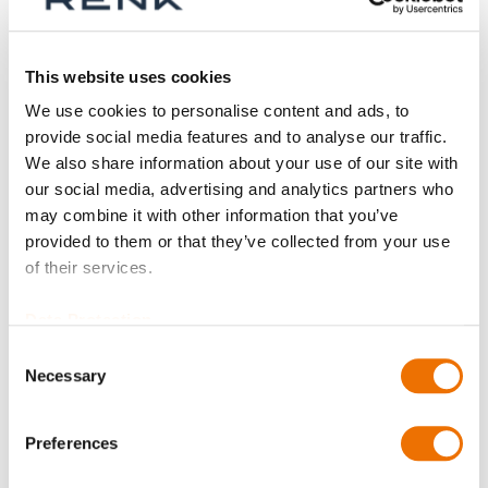
This website uses cookies
Wuchtgüte
We use cookies to personalise content and ads, to
provide social media features and to analyse our traffic.
We also share information about your use of our site with
our social media, advertising and analytics partners who
Zeugnisse?
may combine it with other information that you’ve
provided to them or that they’ve collected from your use
of their services.
Bohrungsdurchmesser Nabe A (in mm)
Data Protection
Consent
Necessary
Selection
Geben Sie hier eine Zahl mit höchstens zwei Nachkommastellen
an.
Preferences
Bohrungsdurchmesser Nabe B (in mm)