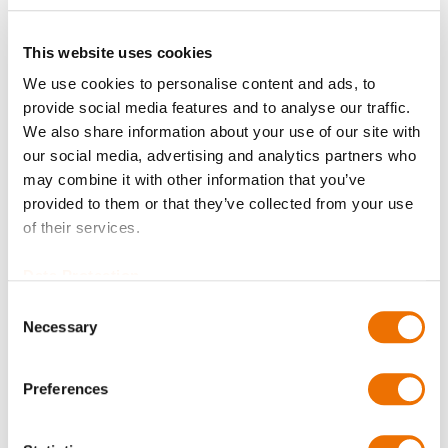
Wuchtgüte
This website uses cookies
We use cookies to personalise content and ads, to
provide social media features and to analyse our traffic.
We also share information about your use of our site with
Zeugnisse?
our social media, advertising and analytics partners who
may combine it with other information that you’ve
provided to them or that they’ve collected from your use
of their services.
Bore diameter hub A (in mm)
Data Protection
Consent
Necessary
Selection
Geben Sie hier eine Zahl mit höchstens zwei Nachkommastellen
an.
Preferences
Bore diameter hub B (in mm)