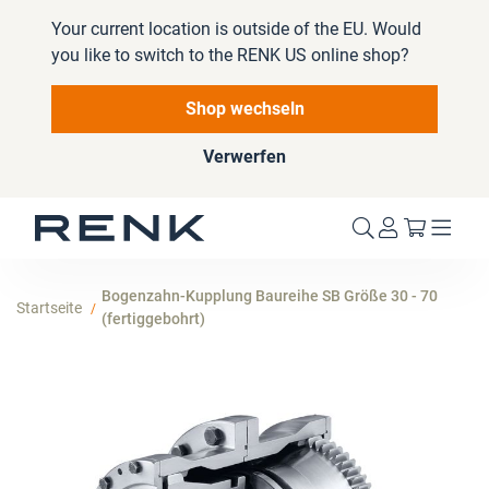
Your current location is outside of the EU. Would
you like to switch to the RENK US online shop?
Shop wechseln
Verwerfen
Mein W
Bogenzahn-Kupplung Baureihe SB Größe 30 - 70
Startseite
(fertiggebohrt)
Zum
Ende
der
Bildergalerie