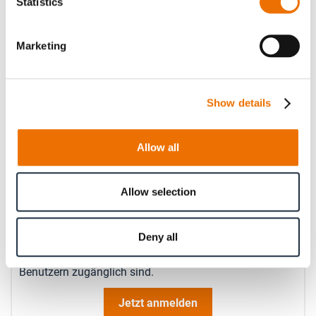
Statistics
Geben Sie hier eine Zahl mit höchstens zwei Nachkommastellen
an.
Marketing
Operating speed (in rpm)
Show details
Geben Sie hier eine Zahl ohne Nachkommastellen an.
Allow all
Anzahl
Produkt anfragen
Allow selection
Deny all
Bitte beachten Sie, dass weitere Informationen, Preise
und die Möglichkeit zum Kauf nur angemeldeten
Benutzern zugänglich sind.
Jetzt anmelden