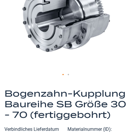
springen
Zum
Anfang
Bogenzahn-Kupplung
der
Baureihe SB Größe 30
Bildergalerie
springen
- 70 (fertiggebohrt)
Verbindliches Lieferdatum
Materialnummer (ID)