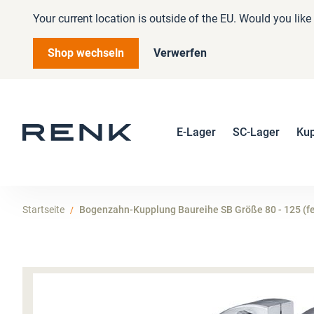
Your current location is outside of the EU. Would you lik
Shop wechseln
Verwerfen
E-Lager
SC-Lager
Ku
Startseite
Bogenzahn-Kupplung Baureihe SB Größe 80 - 125 (fe
Zum
Ende
der