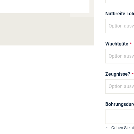
Nutbreite To
Wuchtgüte
Zeugnisse?
Bohrungsdur
Geben Sie h