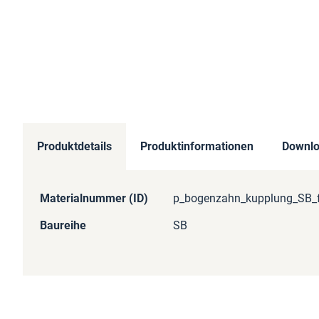
Produktdetails
Produktinformationen
Downl
Mehr
Materialnummer (ID)
p_bogenzahn_kupplung_SB_f
Informationen
Baureihe
SB