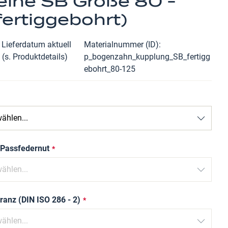
eihe SB Größe 80 -
fertiggebohrt)
 Lieferdatum aktuell
Materialnummer (ID)
 (s. Produktdetails)
p_bogenzahn_kupplung_SB_fertigg
ebohrt_80-125
 Passfedernut
ranz (DIN ISO 286 - 2)