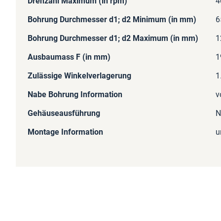
Drehzahl Maximum (in rpm)
4
Bohrung Durchmesser d1; d2 Minimum (in mm)
6
Bohrung Durchmesser d1; d2 Maximum (in mm)
1
Ausbaumass F (in mm)
1
Zulässige Winkelverlagerung
1
Nabe Bohrung Information
v
Gehäuseausführung
N
Montage Information
u