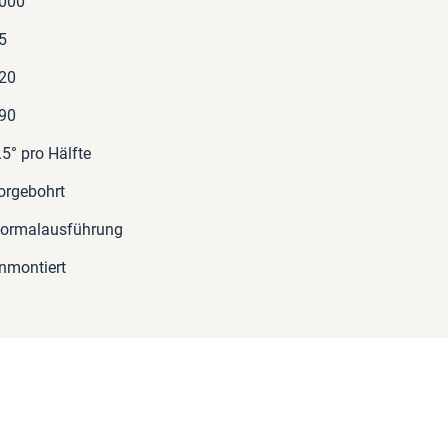
000
5
20
90
.5° pro Hälfte
orgebohrt
ormalausführung
nmontiert