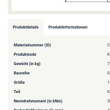
Zum
Anfang
Produktdetails
Produktinformationen
der
Bildergalerie
springen
Mehr
Materialnummer (ID)
C
Informationen
Produktcode
K
Gewicht (in kg)
7
Baureihe
S
Größe
1
Teil
K
Nenndrehmoment (in kNm)
3