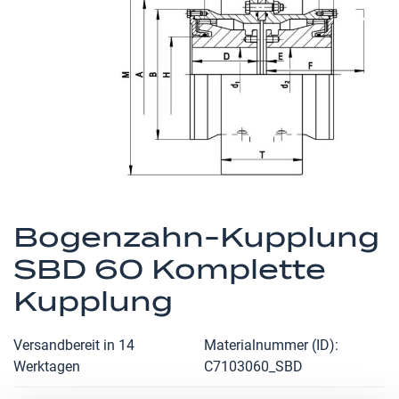
Zum
Anfang
Bogenzahn-Kupplung
der
SBD 60 Komplette
Bildergalerie
springen
Kupplung
Versandbereit in 14
Materialnummer (ID)
Werktagen
C7103060_SBD