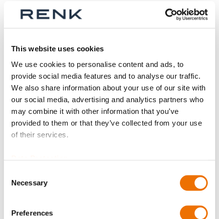
Anzahl
Produkt anfragen
This website uses cookies
We use cookies to personalise content and ads, to
Bitte beachten Sie, dass weitere Informationen, Preise
provide social media features and to analyse our traffic.
und die Möglichkeit zum Kauf nur angemeldeten
We also share information about your use of our site with
Benutzern zugänglich sind.
our social media, advertising and analytics partners who
may combine it with other information that you’ve
Jetzt anmelden
provided to them or that they’ve collected from your use
of their services.
Data Protection
Consent
Produktdetails
Necessary
Selection
Mehr
C7103060_SBD
Preferences
Informationen