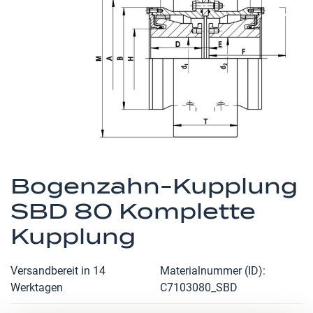
Zum
Anfang
Bogenzahn-Kupplung
der
SBD 80 Komplette
Bildergalerie
springen
Kupplung
Versandbereit in 14
Materialnummer (ID)
Werktagen
C7103080_SBD