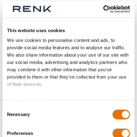
Anzahl
Produkt anfragen
This website uses cookies
We use cookies to personalise content and ads, to
Bitte beachten Sie, dass weitere Informationen, Preise
provide social media features and to analyse our traffic.
und die Möglichkeit zum Kauf nur angemeldeten
We also share information about your use of our site with
Benutzern zugänglich sind.
our social media, advertising and analytics partners who
may combine it with other information that you’ve
Jetzt anmelden
provided to them or that they’ve collected from your use
of their services.
Data Protection
Consent
Produktdetails
Necessary
Selection
Mehr
C7103080_SBD
Preferences
Informationen