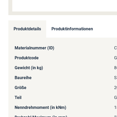
Zum
Anfang
Produktdetails
Produktinformationen
der
Bildergalerie
springen
Mehr
Materialnummer (ID)
C
Informationen
Produktcode
G
Gewicht (in kg)
8
Baureihe
S
Größe
2
Teil
G
Nenndrehmoment (in kNm)
1