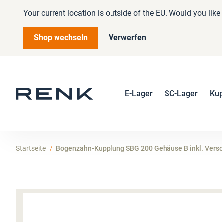
Your current location is outside of the EU. Would you lik
Shop wechseln
Verwerfen
E-Lager
SC-Lager
Ku
Startseite
Bogenzahn-Kupplung SBG 200 Gehäuse B inkl. Vers
Zum
Ende
der