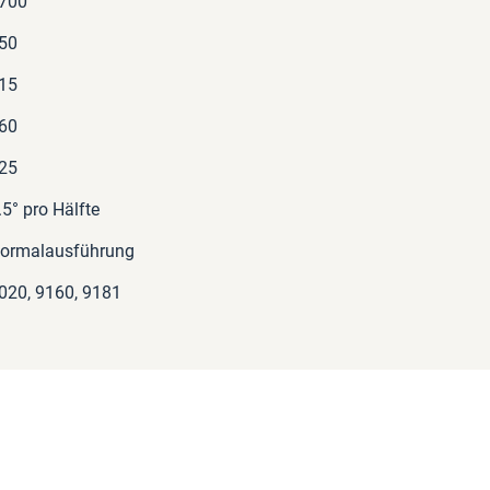
700
50
15
60
25
.5° pro Hälfte
ormalausführung
020, 9160, 9181