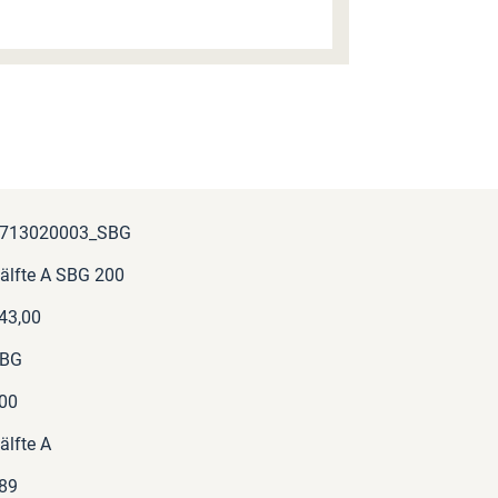
713020003_SBG
älfte A SBG 200
43,00
BG
00
älfte A
89