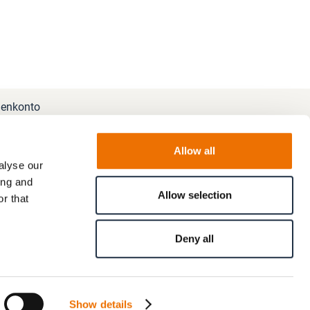
enkonto
Allow all
alyse our
ing and
Allow selection
r that
Deny all
Show details