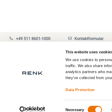
+49 511 8601-1000
Kontaktformular
This website uses cookie
We use cookies to personal
Über RENK
Datenschutz
traffic. We also share info
analytics partners who may
RENK Servicebereiche
Impressum
they’ve collected from your
AGB
Kontakt
Data Protection
Cookie Einstellunge
Consent
Necessary