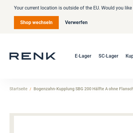
Your current location is outside of the EU. Would you lik
Shop wechseln
Verwerfen
E-Lager
SC-Lager
Ku
Startseite
Bogenzahn-Kupplung SBG 200 Hälfte A ohne Flansch
Zum
Ende
der