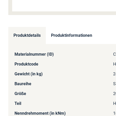
Zum
Anfang
der
Produktdetails
Produktinformationen
Bildergalerie
springen
Mehr
Materialnummer (ID)
C
Informationen
Produktcode
H
Gewicht (in kg)
2
Baureihe
S
Größe
2
Teil
H
Nenndrehmoment (in kNm)
1