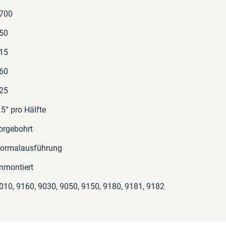
700
50
15
60
25
.5° pro Hälfte
orgebohrt
ormalausführung
nmontiert
010, 9160, 9030, 9050, 9150, 9180, 9181, 9182