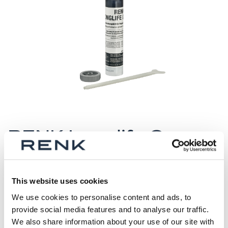
Zum
Anfang
RENK Longlife Grease
der
Kartusche 0.28 kg
Bildergalerie
springen
Versandbereit in 7 Werktagen
Materialnummer (ID)
This website uses cookies
T85118310111
We use cookies to personalise content and ads, to
provide social media features and to analyse our traffic.
Anzahl
We also share information about your use of our site with