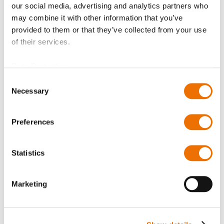
our social media, advertising and analytics partners who
Produkt anfragen
may combine it with other information that you’ve
provided to them or that they’ve collected from your use
of their services.
Bitte beachten Sie, dass weitere Informationen, Preise
und die Möglichkeit zum Kauf nur angemeldeten
Data Protection
Benutzern zugänglich sind.
Consent
Necessary
Selection
Jetzt anmelden
Preferences
Statistics
Produktdetails
Marketing
Mehr
T85118310111
Informationen
Kartusche 0.28 kg
0,30