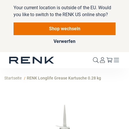
Your current location is outside of the EU. Would
you like to switch to the RENK US online shop?
Shop wechseln
Verwerfen
Mein W
Startseite
RENK Longlife Grease Kartusche 0.28 kg
Zum
Ende
der
Bildergalerie
springen