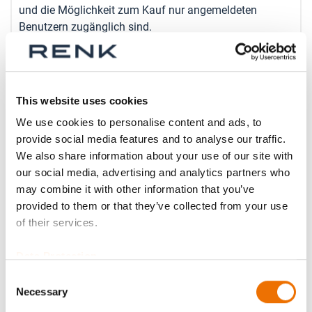
und die Möglichkeit zum Kauf nur angemeldeten
Benutzern zugänglich sind.
Jetzt anmelden
This website uses cookies
We use cookies to personalise content and ads, to
provide social media features and to analyse our traffic.
Produktdetails
We also share information about your use of our site with
our social media, advertising and analytics partners who
Mehr
P_coupling_half
may combine it with other information that you’ve
Informationen
provided to them or that they’ve collected from your use
Für mehr Produktdetails bitte Variante
of their services.
auswählen!
P_coupling_half
Data Protection
Consent
NS--- 018 Teil 1 (200554004), NS--- 036 Teil 1
Necessary
Selection
(200350616), NS--- 044 Teil1 (200547914),