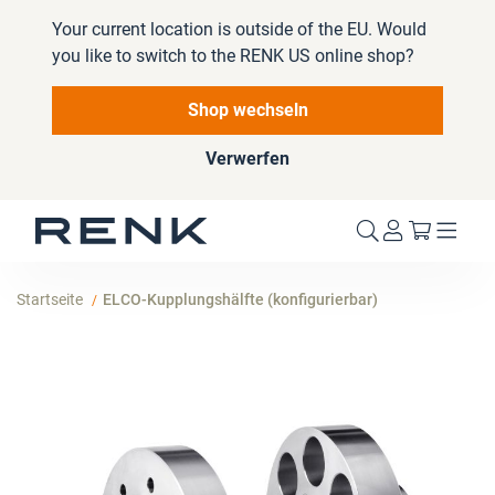
Your current location is outside of the EU. Would
you like to switch to the RENK US online shop?
Shop wechseln
Verwerfen
Mein W
Startseite
ELCO-Kupplungshälfte (konfigurierbar)
Zum
Ende
der
Bildergalerie
springen