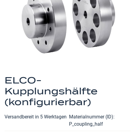
Zum
Anfang
ELCO-
der
Kupplungshälfte
Bildergalerie
springen
(konfigurierbar)
Versandbereit in 5 Werktagen
Materialnummer (ID)
P_coupling_half