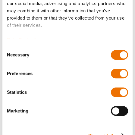
our social media, advertising and analytics partners who
Produkt anfragen
may combine it with other information that you’ve
provided to them or that they’ve collected from your use
of their services.
Bitte beachten Sie, dass weitere Informationen, Preise
und die Möglichkeit zum Kauf nur angemeldeten
Data Protection
Benutzern zugänglich sind.
Consent
Necessary
Selection
Jetzt anmelden
Preferences
Statistics
Produktdetails
Marketing
Mehr
S85116000002
Informationen
Dose 4.50 kg
4,70