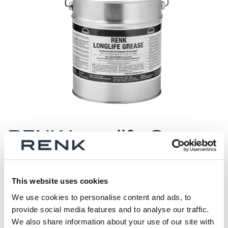
Zum
Anfang
RENK Longlife Grease
der
Dose 4.50 kg
Bildergalerie
springen
Versandbereit in 7 Werktagen
Materialnummer (ID)
This website uses cookies
S85116000002
We use cookies to personalise content and ads, to
provide social media features and to analyse our traffic.
Anzahl
We also share information about your use of our site with