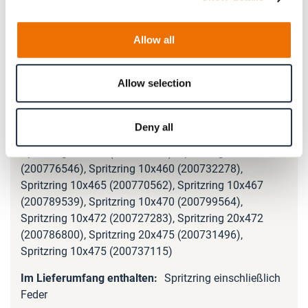
(200741230), Spritzring 20x420 (200747286),
Spritzring 20x422 (200778802), Spritzring 10x425
(200744376), Spritzring 20x425 (200774822),
Allow all
Spritzring 20x427 (200833282), Spritzring 10x428
(200730309), Spritzring 10x430 (200736875),
Allow selection
Spritzring 10x435 (200760662), Spritzring 10x440
(200763095), Spritzring 20x440 (200789359),
Spritzring 10x445 (200737046), Spritzring 10x450
Deny all
(200759832), Spritzring 20x450 (200793190),
Spritzring 10x454 (200755858), Spritzring 20x455
(200776546), Spritzring 10x460 (200732278),
Spritzring 10x465 (200770562), Spritzring 10x467
(200789539), Spritzring 10x470 (200799564),
Spritzring 10x472 (200727283), Spritzring 20x472
(200786800), Spritzring 20x475 (200731496),
Spritzring 10x475 (200737115)
Spritzring einschließlich
Feder