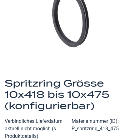
Zum
Anfang
Spritzring Grösse
der
10x418 bis 10x475
Bildergalerie
springen
(konfigurierbar)
Verbindliches Lieferdatum
Materialnummer (ID)
aktuell nicht möglich (s.
P_spritzring_418_475
Produktdetails)