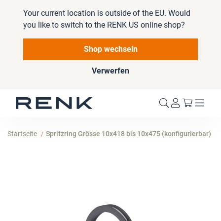
Your current location is outside of the EU. Would
you like to switch to the RENK US online shop?
Shop wechseln
Verwerfen
Mein W
Startseite
Spritzring Grösse 10x418 bis 10x475 (konfigurierbar)
Zum
Ende
der
Bildergalerie
springen