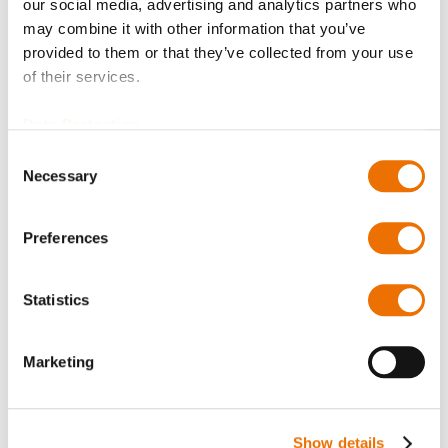
our social media, advertising and analytics partners who
Bitte beachten Sie, dass weitere Informationen, Preise
may combine it with other information that you’ve
und die Möglichkeit zum Kauf nur angemeldeten
provided to them or that they’ve collected from your use
Benutzern zugänglich sind.
of their services.
Jetzt anmelden
Data Protection
Consent
Necessary
Selection
Preferences
Produktdetails
Mehr
P_spritzring_418_475
Statistics
Informationen
Für mehr Produktdetails bitte Variante
auswählen!
Marketing
P_spritzring_418_475
Spritzring 10x418 (200759917), Spritzring 10x420
Show details