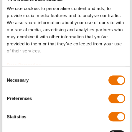
Benutzern zugänglich sind.
We use cookies to personalise content and ads, to
Jetzt anmelden
provide social media features and to analyse our traffic.
We also share information about your use of our site with
our social media, advertising and analytics partners who
may combine it with other information that you’ve
provided to them or that they’ve collected from your use
of their services.
Produktdetails
Data Protection
Mehr
p_elco_bolzen
Consent
Informationen
Für mehr Produktdetails bitte Variante
Necessary
Selection
auswählen!
Preferences
N-OM 018-066 (200862330), N-OM 098-129
(200854653), N-OM 149-210 (200751520), N-OM 214-
215 (200741805),
Statistics
N-OM 222-237 (200741806), N-OM 247-285
(200751425), N-OM 311-319 (200748399), N-OM 324-