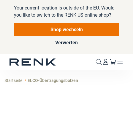
Your current location is outside of the EU. Would
you like to switch to the RENK US online shop?
Shop wechseln
Verwerfen
Mein W
Startseite
ELCO-Übertragungsbolzen
Zum
Ende
der
Bildergalerie
springen