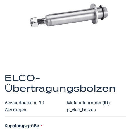
Zum
Anfang
ELCO-
der
Übertragungsbolzen
Bildergalerie
springen
Versandbereit in 10
Materialnummer (ID)
Werktagen
p_elco_bolzen
Kupplungsgröße